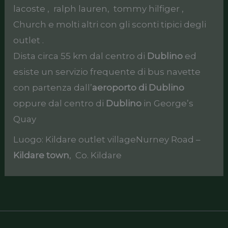
lacoste , ralph lauren, tommy hilfiger ,
Church e molti altri con gli sconti tipici degli
outlet .
Dista circa 55 km dal centro di
Dublino
ed
esiste un servizio frequente di bus navette
con partenza dall’
aeroporto di Dublino
oppure dal centro di
Dublino
in George’s
Quay
Luogo: Kildare outlet villageNurney Road –
Kildare town
, Co. Kildare