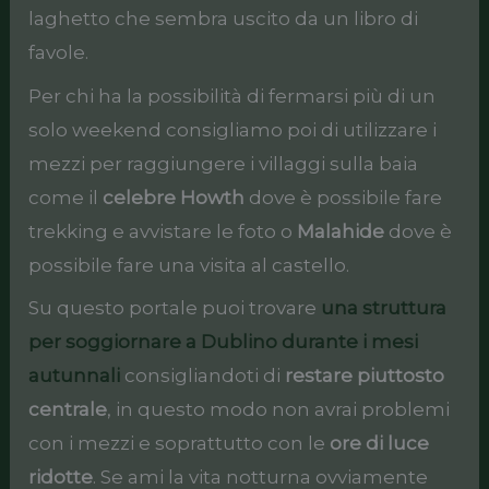
laghetto che sembra uscito da un libro di
favole.
Per chi ha la possibilità di fermarsi più di un
solo weekend consigliamo poi di utilizzare i
mezzi per raggiungere i villaggi sulla baia
come il
celebre Howth
dove è possibile fare
trekking e avvistare le foto o
Malahide
dove è
possibile fare una visita al castello.
Su questo portale puoi trovare
una struttura
per soggiornare a Dublino durante i mesi
autunnali
consigliandoti di
restare piuttosto
centrale
, in questo modo non avrai problemi
con i mezzi e soprattutto con le
ore di luce
ridotte
. Se ami la vita notturna ovviamente